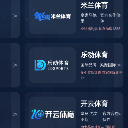
宅基地房屋鉴定服务项目中标结果
务项目