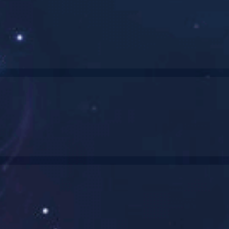
购公告
>
中标公告
公告
村城中村改造项目首开区墩头、花地片区
公告
号：ZHCG20250808
目名称：坑口村城中村改造项目首开区墩头、花地片区宅基地房屋鉴定服