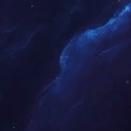
对本次公告内容提出询问，请按以下方式联系：
购人信息
广州市荔湾区人民政府冲口街道办事处
人：黄先生
电话：020-81671186