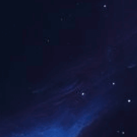
十、凡
1.采
名称：
联系
联系