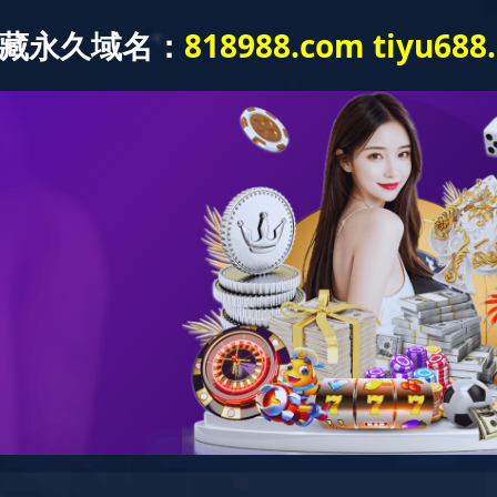
简介
经营范围
业务类型
招标和采购