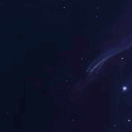
联系人：林经理
地点：
手 机：18022366030
七、代
邮 箱：767877449@qq.com
代理服
公 司：乐鱼app登录入口-乐鱼(中国)
代理服
地 址：广州市荔湾区浣花路浣南东街26号
206房
八、公
自本公
九、其