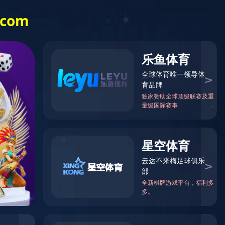
全国服务热线：
020-81407316
公告
招聘信息