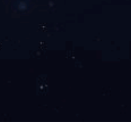
公司风采
————————————
连线公司前沿资讯
————————————
乐鱼app登录入口
乐鱼app登录入口-乐鱼(中国) 中标汕头市潮阳区财政局财政
乐鱼app登录入口-乐鱼(中国) 工程咨询公司设计部助力联沙
社区上良体育公园华丽变身
乐鱼app登录入口-乐鱼(中国) 公司成功入库南沙横沥镇工程
咨询企业库