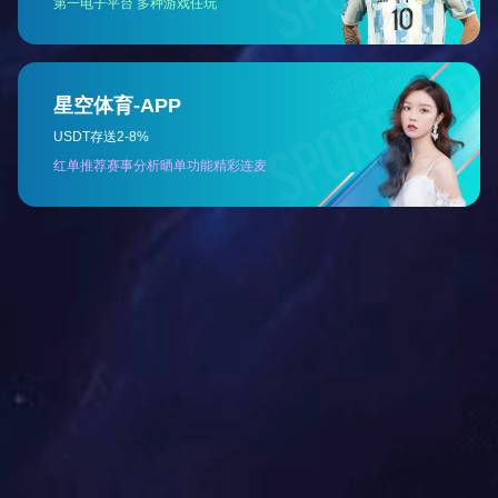
市政给排水和道路设计专项