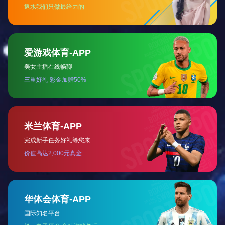
特色业务模块
————————————
好品质源于专业间的高效有机合作
————————————
建筑和市政工程设计专项