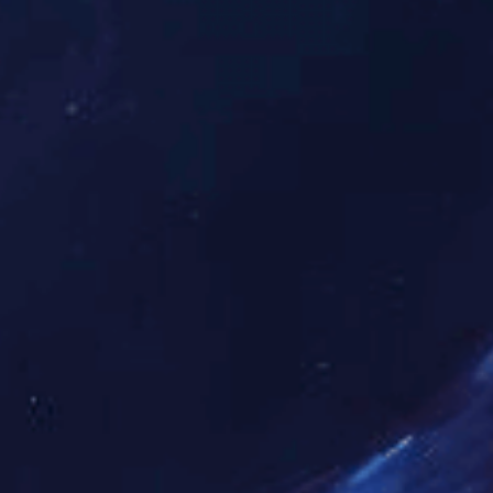
数量
最高限价（元）
业厂
一项
1099577.82
元