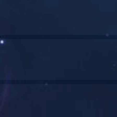
购公告
>
招标公告
公告
市电白区新材料产业园建设项目一期——
建设工程(一期)水土保持方案编
在）投标人：
鱼app登录入口-乐鱼(中国)
受
茂名市电白发展集团有限公司
的委托，拟对