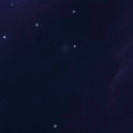
（
七
假日除外
售后不
1.
2.
委托书
（
文件中
八