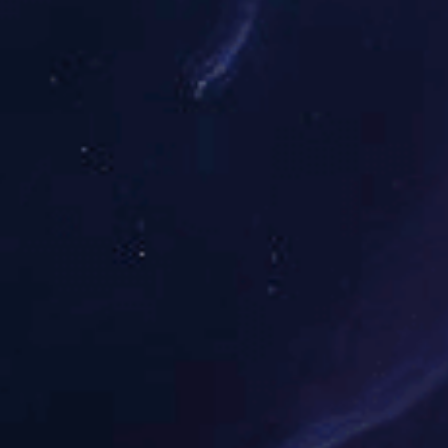
联系人：林经理
五
手 机：18022366030
邮 箱：767877449@qq.com
序
公 司：乐鱼app登录入口-乐鱼(中国)
号
地 址：广州市荔湾区浣花路浣南东街26号
206房
1
2
3
4
注