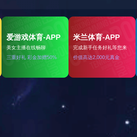
迳片区工业厂房建设工程(一期)水土保持方案编制咨询项目
进行公开招标
品或不属于国家法律法规政策明确规定限制的进口产品。
标文件公示时间为：2025年
12
月
10
日至2025年
12
月
17
日共五个工作日，投
内以书面形式（加盖单位公章，电话咨询或传真或电邮形式无效）向招标
照国家有关规定附送有关证明材料。
、招标编号：
ZH00002
、招标项目名称：
茂名市电白区新材料产业园建设项目一期——电子信息产
项目
、招标方式：
公开招标
、招标数量：
1
家