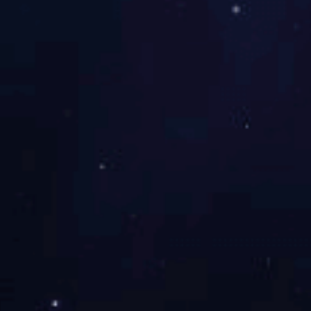
九
1
、
2
、
土保持
3
、
4
、
十
本
十
十