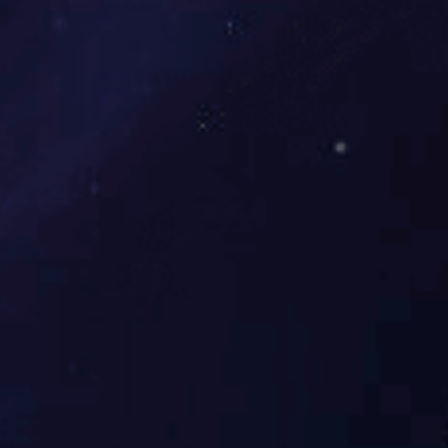
5）响应供应商须购买招标文件。
、
符合资格的
投标人
应当在2025年
12
月
10
日起至2025年
12
月
17
日期间（办公时
）由法定代表人或经其正式授权的授权代表到乐鱼app登录入口-乐鱼(中国
退。报名和购买
招标
文件须携带以下资料：
营业执照、税务登记证、组织机构代码证（三证合一的提供企业工商营业
法定代表人证明书和法定代表人授权委托书原件（附法定代表人及被授权
）
；
备注：
招标
代理机构对响应
投标人
提交的证件资料的核对，不代表其资格
的相关资料作出的评审结论为准。）
、现场踏勘(答疑会)时间、地点：本次项目不举行集中踏勘。