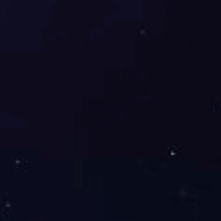
间内：上午9:00至12:00，下午14:30至17:30，法定节
) 购买
招标
文件，
招标
文件每套售价
5
00元（人民币），
执照）；
人身份证复印件，法定代表人亲自报名的，无需提供授权
的确认。响应
投标人
的资格最终以评标委员会根据其响应